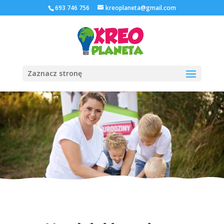
693 746 756
kreoplaneta@gmail.com
Zaznacz stronę