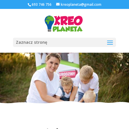
693 746 756
kreoplaneta@gmail.com
Zaznacz stronę